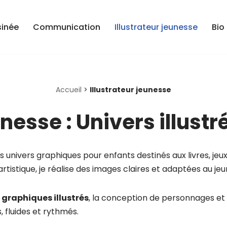
sinée
Communication
Illustrateur jeunesse
Bio
Accueil
>
Illustrateur jeunesse
unesse : Univers illust
des univers graphiques pour enfants destinés aux livres, j
 artistique, je réalise des images claires et adaptées au je
 graphiques illustrés
, la conception de personnages et
, fluides et rythmés.