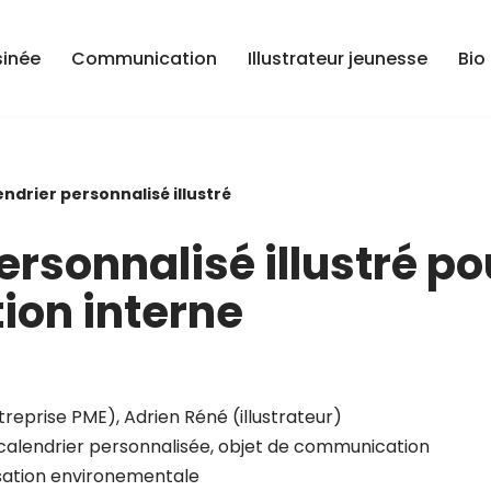
sinée
Communication
Illustrateur jeunesse
Bio
ndrier personnalisé illustré
ersonnalisé illustré po
on interne
reprise PME), Adrien Réné (illustrateur)
 calendrier personnalisée, objet de communication
lisation environementale