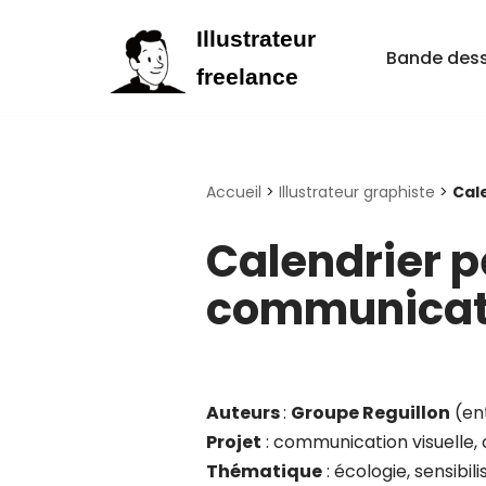
Illustrateur
Bande des
Aller
freelance
au
contenu
Accueil
>
Illustrateur graphiste
>
Cale
Calendrier p
communicati
Auteurs
:
Groupe Reguillon
(ent
Projet
: communication visuelle,
Thématique
: écologie, sensibi